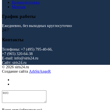
Водоподготовка
Монтаж
График работы
Ежедневно, без выходных
круглосуточно
24/7
Контакты
Телефоны: +7 (495) 795-40-66,
+7 (965) 320-64-38
E-mail: info@siris24.ru
Cайт: siris24.ru
© 2026 siris24.ru
Создание сайта
ArhStrAngeR
Ваше имя (обязательно)